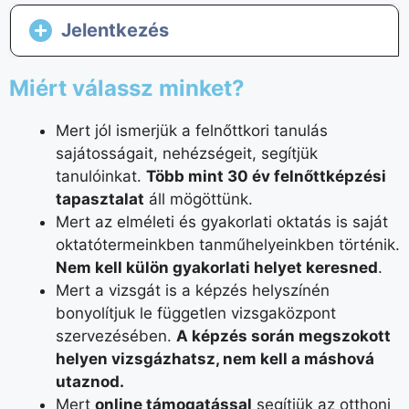
Jelentkezés
Miért válassz minket?
Mert jól ismerjük a felnőttkori tanulás
sajátosságait, nehézségeit, segítjük
tanulóinkat.
Több mint 30 év felnőttképzési
tapasztalat
áll mögöttünk.
Mert az elméleti és gyakorlati oktatás is saját
oktatótermeinkben tanműhelyeinkben történik.
Nem kell külön gyakorlati helyet keresned
.
Mert a vizsgát is a képzés helyszínén
bonyolítjuk le független vizsgaközpont
szervezésében.
A képzés során megszokott
helyen vizsgázhatsz, nem kell a máshová
utaznod.
Mert
online támogatással
segítjük az otthoni