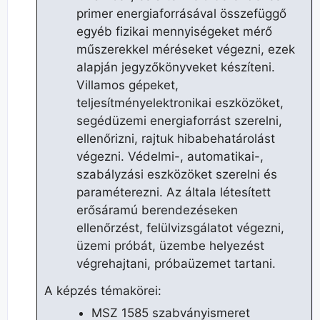
primer energiaforrásával összefüggő
egyéb fizikai mennyiségeket mérő
műszerekkel méréseket végezni, ezek
alapján jegyzőkönyveket készíteni.
Villamos gépeket,
teljesítményelektronikai eszközöket,
segédüzemi energiaforrást szerelni,
ellenőrizni, rajtuk hibabehatárolást
végezni. Védelmi-, automatikai-,
szabályzási eszközöket szerelni és
paraméterezni. Az általa létesített
erősáramú berendezéseken
ellenőrzést, felülvizsgálatot végezni,
üzemi próbát, üzembe helyezést
végrehajtani, próbaüzemet tartani.
A képzés témakörei:
MSZ 1585 szabványismeret