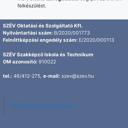
felkészülést.
SZÉV Oktatási és Szolgáltató Kft.
Nyilvántartási szám:
B/2020/001773
Felnőttképzési engedély szám:
E/2020/000113
SZÉV Szakképző Iskola és Technikum
OM azonosító:
910022
tel.:
46/412-275,
e-mail:
szev@szev.hu
SZÉV Oktatási Központ