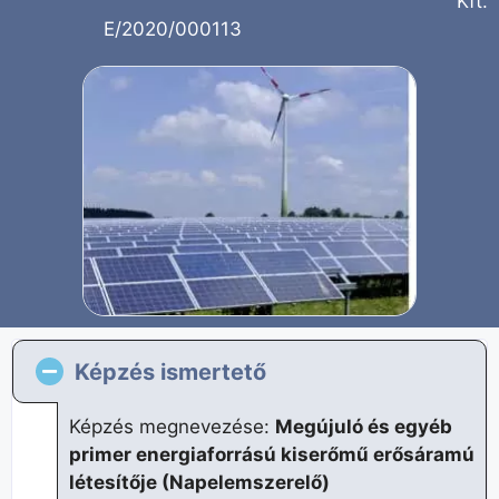
Kft.
E/2020/000113
Képzés ismertető
Képzés megnevezése:
Megújuló és egyéb
primer energiaforrású kiserőmű erősáramú
létesítője (Napelemszerelő)