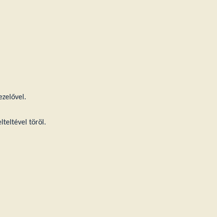
zelővel.
teltével töröl.