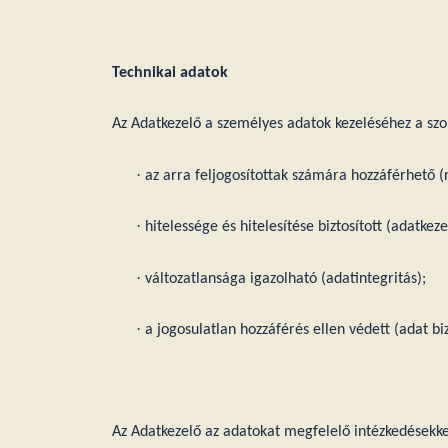
Technikai adatok
Az Adatkezelő a személyes adatok kezeléséhez a szol
·
az arra feljogosítottak számára hozzáférhető (
·
hitelessége és hitelesítése biztosított (adatkeze
·
változatlansága igazolható (adatintegritás);
·
a jogosulatlan hozzáférés ellen védett (adat b
Az Adatkezelő az adatokat megfelelő intézkedésekkel