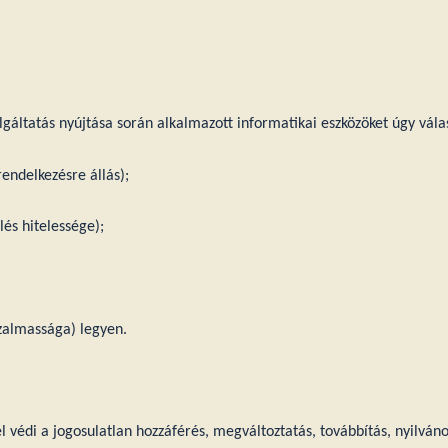
gáltatás nyújtása során alkalmazott informatikai eszközöket úgy válas
rendelkezésre állás);
lés hitelessége);
izalmassága) legyen.
 védi a jogosulatlan hozzáférés, megváltoztatás, továbbítás, nyilván