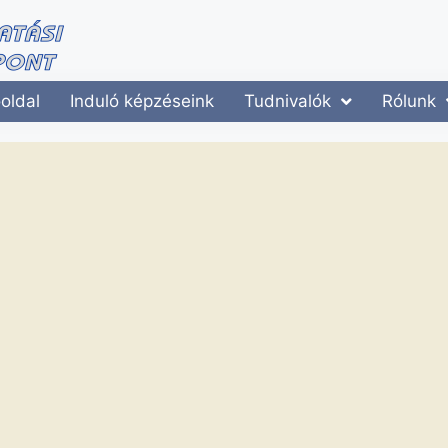
oldal
Induló képzéseink
Tudnivalók
Rólunk