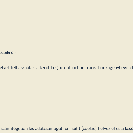
özeikről;
lyek felhasználásra kerül(het)nek pl. online tranzakciók igénybevétel
 számítógépén kis adatcsomagot, ún. sütit (cookie) helyez el és a kés