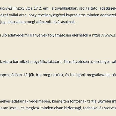
Bajcsy-Zsilinszky utca 17 2. em., a továbbiakban, szolgáltató, adatkez
tséget vállal arra, hogy tevékenységével kapcsolatos minden adatkezel
 jogi aktusaiban meghatározott elvárásoknak.
erülő adatvédelmi irányelvek folyamatosan elérhetők a
https://www.s
koztató bármikori megváltoztatására. Természetesen az esetleges vált
pcsolódóan, kérjük, írja meg nekünk, és kollégánk megválaszolja ké
emélyes adatainak védelmében, kiemelten fontosnak tartja ügyfelei in
asan kezeli, és megtesz minden olyan biztonsági, technikai és szervez