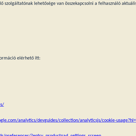
elő szolgáltatónak lehetősége van összekapcsolni a felhasználó aktuális
ormáció elérhető itt:
s/
ogle.com/analytics/devguides/collection/analyticsjs/cookie-usage?hl