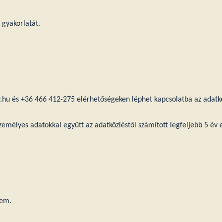
 gyakorlatát.
u és +36 466 412-275 elérhetőségeken léphet kapcsolatba az adatke
emélyes adatokkal együtt az adatközléstől számított legfeljebb 5 év el
 em.