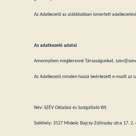
Az Adatkezelő az alábbiakban ismerteti adatkezelési
Az adatkezelő adatai
Amennyiben megkeresné Társaságunkat, szev@szev.h
Az Adatkezelő minden hozzá beérkezett e-mailt az sz
Név: SZÉV Oktatási és Szolgáltató Kft.
Székhely: 3527 Miskolc Bajcsy-Zsilinszky utca 17. 2.