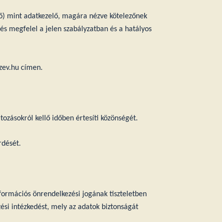
elő) mint adatkezelő, magára nézve kötelezőnek
és megfelel a jelen szabályzatban és a hatályos
zev.hu
címen.
ozásokról kellő időben értesíti közönségét.
rdését.
formációs önrendelkezési jogának tiszteletben
ési intézkedést, mely az adatok biztonságát