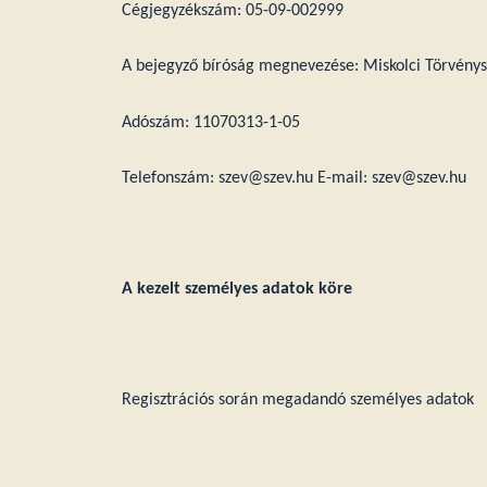
Cégjegyzékszám: 05-09-002999
A bejegyző bíróság megnevezése: Miskolci Törvény
Adószám: 11070313-1-05
Telefonszám: szev@szev.hu E-mail: szev@szev.hu
A kezelt személyes adatok köre
Regisztrációs során megadandó személyes adatok