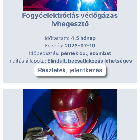
Fogyóelektródás védőgázas
ívhegesztő
Időtartam:
4,5 hónap
Kezdés:
2026-07-10
Időbeosztás:
péntek du., szombat
Indítás állapota:
Elindult, becsatlakozás lehetséges
Részletek, jelentkezés