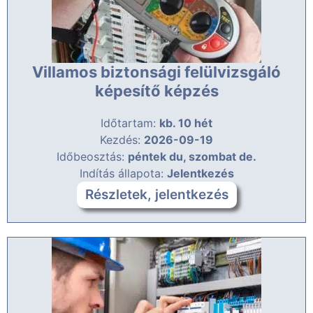
Villamos biztonsági felülvizsgáló
képesítő képzés
Időtartam:
kb. 10 hét
Kezdés:
2026-09-19
Időbeosztás:
péntek du, szombat de.
Indítás állapota:
Jelentkezés
Részletek, jelentkezés