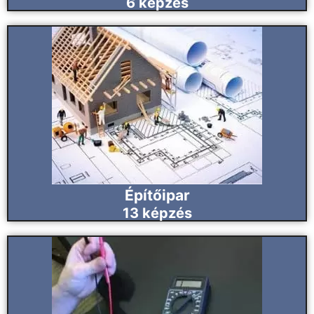
6
képzés
Építőipar
13
képzés