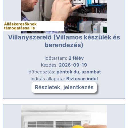
Álláskeresőknek
támogatással is
Villanyszerelő (Villamos készülék és
berendezés)
Időtartam:
2 félév
Kezdés:
2026-09-19
Időbeosztás:
péntek du, szombat
Indítás állapota:
Biztosan indul
Részletek, jelentkezés