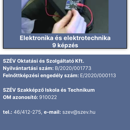
Elektronika és elektrotechnika
9
képzés
SZÉV Oktatási és Szolgáltató Kft.
Nyilvántartási szám:
B/2020/001773
Felnőttképzési engedély szám:
E/2020/000113
SZÉV Szakképző Iskola és Technikum
OM azonosító:
910022
tel.:
46/412-275,
e-mail:
szev@szev.hu