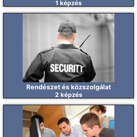
1
képzés
Rendészet és közszolgálat
2
képzés