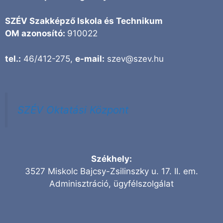
SZÉV Szakképző Iskola és Technikum
OM azonosító:
910022
tel.:
46/412-275,
e-mail:
szev@szev.hu
SZÉV Oktatási Központ
Székhely:
3527 Miskolc Bajcsy-Zsilinszky u. 17. II. em.
Adminisztráció, ügyfélszolgálat