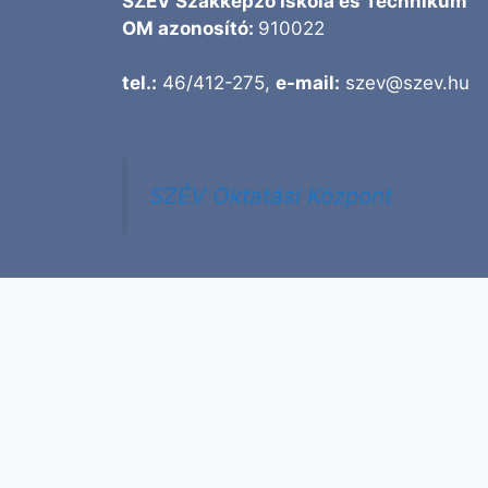
SZÉV Szakképző Iskola és Technikum
OM azonosító:
910022
tel.:
46/412-275,
e-mail:
szev@szev.hu
SZÉV Oktatási Központ