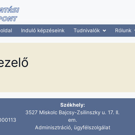
oldal
Induló képzéseink
Tudnivalók
Rólunk
ezelő
Székhely:
3527 Miskolc Bajcsy-Zsilinszky u. 17. II.
000113
em.
Adminisztráció, ügyfélszolgálat