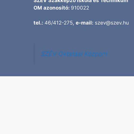
SZÉV Szakképző Iskola és Technikum
OM azonosító:
910022
tel.:
46/412-275,
e-mail:
szev@szev.hu
SZÉV Oktatási Központ