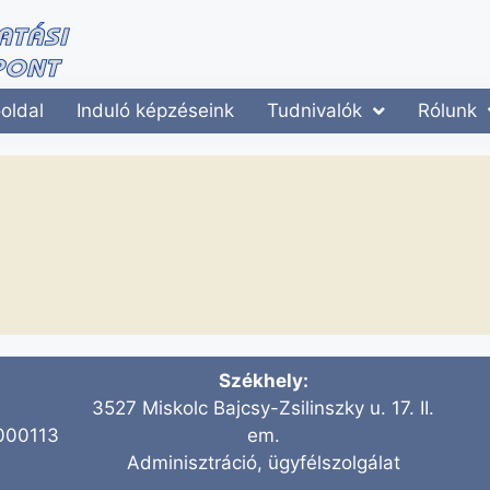
oldal
Induló képzéseink
Tudnivalók
Rólunk
Székhely:
3527 Miskolc Bajcsy-Zsilinszky u. 17. II.
000113
em.
Adminisztráció, ügyfélszolgálat