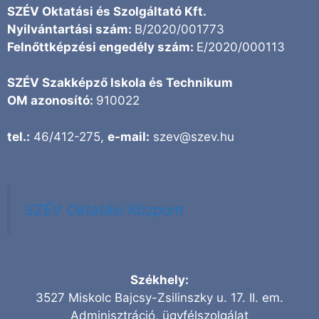
SZÉV Oktatási és Szolgáltató Kft.
Nyilvántartási szám:
B/2020/001773
Felnőttképzési engedély szám:
E/2020/000113
SZÉV Szakképző Iskola és Technikum
OM azonosító:
910022
tel.:
46/412-275,
e-mail:
szev@szev.hu
SZÉV Oktatási Központ
Székhely:
3527 Miskolc Bajcsy-Zsilinszky u. 17. II. em.
Adminisztráció, ügyfélszolgálat