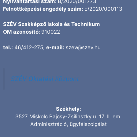
Nyilvántartási szám:
B/2020/001773
Felnőttképzési engedély szám:
E/2020/000113
SZÉV Szakképző Iskola és Technikum
OM azonosító:
910022
tel.:
46/412-275,
e-mail:
szev@szev.hu
SZÉV Oktatási Központ
Székhely:
3527 Miskolc Bajcsy-Zsilinszky u. 17. II. em.
Adminisztráció, ügyfélszolgálat