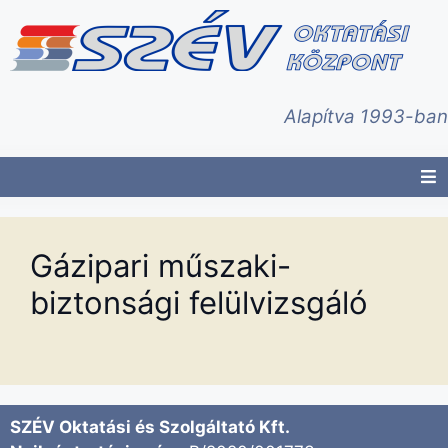
Alapítva 1993-ban
Gázipari műszaki-
biztonsági felülvizsgáló
SZÉV Oktatási és Szolgáltató Kft.