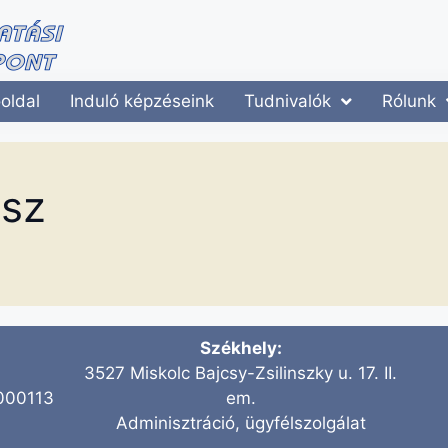
oldal
Induló képzéseink
Tudnivalók
Rólunk
ész
Székhely:
3527 Miskolc Bajcsy-Zsilinszky u. 17. II.
000113
em.
Adminisztráció, ügyfélszolgálat