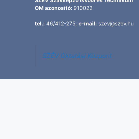
SZÉV Szakképző Iskola és Technikum
OM azonosító:
910022
tel.:
46/412-275,
e-mail:
szev@szev.hu
SZÉV Oktatási Központ