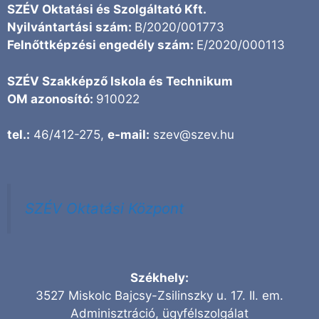
SZÉV Oktatási és Szolgáltató Kft.
Nyilvántartási szám:
B/2020/001773
Felnőttképzési engedély szám:
E/2020/000113
SZÉV Szakképző Iskola és Technikum
OM azonosító:
910022
tel.:
46/412-275,
e-mail:
szev@szev.hu
SZÉV Oktatási Központ
Székhely:
3527 Miskolc Bajcsy-Zsilinszky u. 17. II. em.
Adminisztráció, ügyfélszolgálat