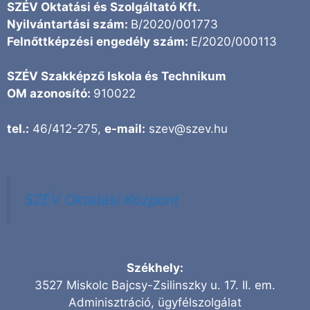
SZÉV Oktatási és Szolgáltató Kft.
Nyilvántartási szám:
B/2020/001773
Felnőttképzési engedély szám:
E/2020/000113
SZÉV Szakképző Iskola és Technikum
OM azonosító:
910022
tel.:
46/412-275,
e-mail:
szev@szev.hu
SZÉV Oktatási Központ
Székhely:
3527 Miskolc Bajcsy-Zsilinszky u. 17. II. em.
Adminisztráció, ügyfélszolgálat