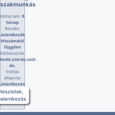
szakmunkás
Időtartam:
6
hónap
Kezdés:
Jelentkezők
létszámától
függően
Időbeosztás:
kedd,szerda,csüt.
du.
Indítás
állapota:
Jelentkezés
Részletek,
jelentkezés