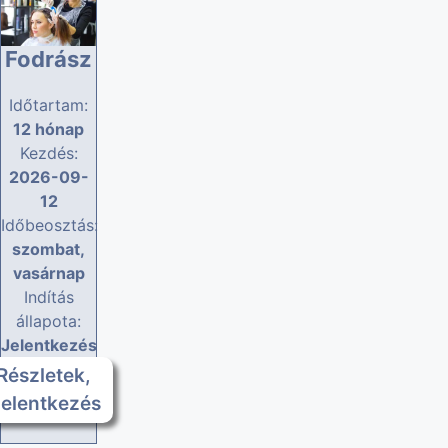
Fodrász
Időtartam:
12 hónap
Kezdés:
2026-09-
12
Időbeosztás:
szombat,
vasárnap
Indítás
állapota:
Jelentkezés
Részletek,
jelentkezés