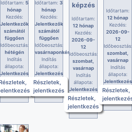
Időtartam:
5
Időtartam:
3
képzés
hónap
hónap
Időtartam:
Kezdés:
Kezdés:
12 hónap
Időtartam:
Jelentkezők
Jelentkezők
Kezdés:
12 hónap
számától
számától
2026-09-
Kezdés:
függően
függően
12
2026-09-
Időbeosztás:
Időbeosztás:
Időbeosztás
12
hétégén
vasárnaponként
szombat,
Időbeosztás:
Indítás
Indítás
vasárnap
szombat,
állapota:
állapota:
Indítás
vasárnap
Jelentkezés
Jelentkezés
állapota:
Indítás
Jelentkezés
Részletek,
Részletek,
állapota:
Jelentkezés
Részletek,
jelentkezés
jelentkezés
Részletek,
jelentkezé
jelentkezés