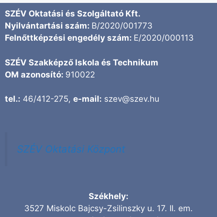
SZÉV Oktatási és Szolgáltató Kft.
Nyilvántartási szám:
B/2020/001773
Felnőttképzési engedély szám:
E/2020/000113
SZÉV Szakképző Iskola és Technikum
OM azonosító:
910022
tel.:
46/412-275,
e-mail:
szev@szev.hu
SZÉV Oktatási Központ
Székhely:
3527 Miskolc Bajcsy-Zsilinszky u. 17. II. em.