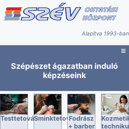
Alapítva 1993-ban
Szépészet ágazatban induló
képzéseink
Testtetováló
Sminktetováló
Fodrász
Kozmeti
+ barber
techniku